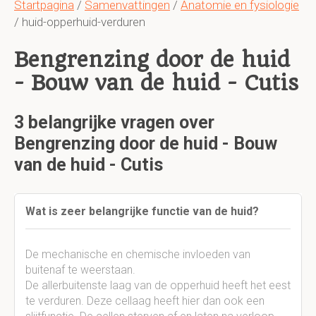
Startpagina
/
Samenvattingen
/
Anatomie en fysiologie
/ huid-opperhuid-verduren
Bengrenzing door de huid
- Bouw van de huid - Cutis
3 belangrijke vragen over
Bengrenzing door de huid - Bouw
van de huid - Cutis
Wat is zeer belangrijke functie van de huid?
De mechanische en chemische invloeden van
buitenaf te weerstaan.
De allerbuitenste laag van de opperhuid heeft het eest
te verduren. Deze cellaag heeft hier dan ook een