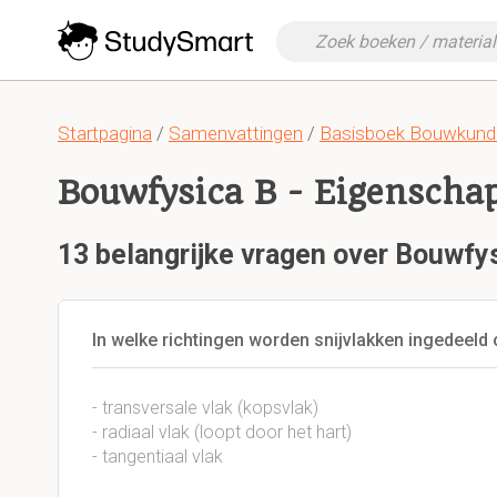
Startpagina
/
Samenvattingen
/
Basisboek Bouwkund
Bouwfysica B - Eigenscha
13 belangrijke vragen over Bouwfy
In welke richtingen worden snijvlakken ingedee
- transversale vlak (kopsvlak)
- radiaal vlak (loopt door het hart)
- tangentiaal vlak