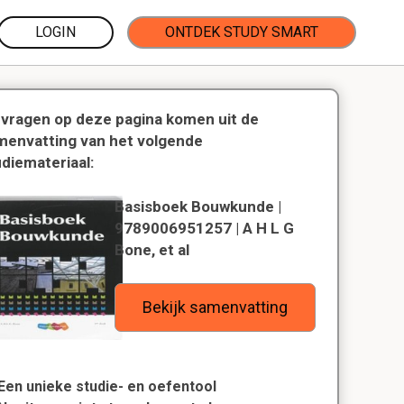
LOGIN
ONTDEK STUDY SMART
 vragen op deze pagina komen uit de
menvatting van het volgende
udiemateriaal:
Basisboek Bouwkunde |
9789006951257 | A H L G
Bone, et al
Bekijk samenvatting
Een unieke studie- en oefentool