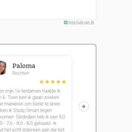
Krijg hulp van AI
Paloma
Zeger
Rechten
Handels- wet
or mijn 1e tentamen haalde ik
Met mijn oude method
n 6. Toen ben ik gaan zoeken
geslaagd voor maar 3
ar manieren om beter te leren
vakken. Sinds ik mijn
 ben ik Study Smart tegen
aantekeningen digitaal
komen. Sindsdien heb ik een 9,0
study smart, ben ik voo
,0 - 7,6 - 8,0 - 8,0 gehaald. Ik
vakken de éérste keer
d het echt íédereen aan die het
StudySmart neemt voo