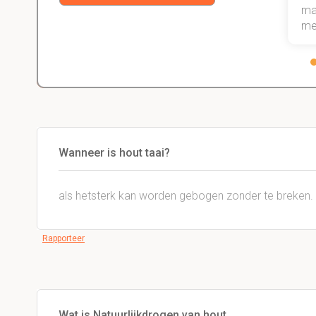
gewoon ga halen.
maa
me
Wanneer is hout taai?
als hetsterk kan worden gebogen zonder te breken. 
Rapporteer
Wat is Natuurlijkdrogen van hout