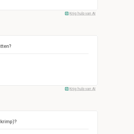
Krijg hulp van AI
atten?
Krijg hulp van AI
 krimp)?