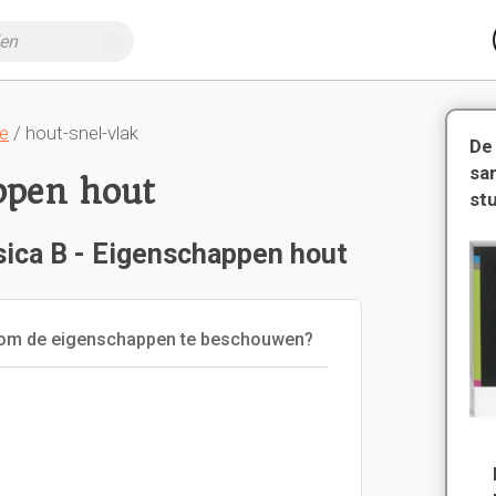
e
/ hout-snel-vlak
De
sa
ppen hout
st
sica B - Eigenschappen hout
ld om de eigenschappen te beschouwen?