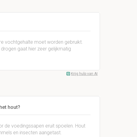
re vochtgehalte moet worden gebruikt.
drogen gaat hier zeer gelijkmatig
Krijg hulp van AI
het hout?
or de voedingssapen eruit spoelen. Hout
mmels en insecten aangetast.