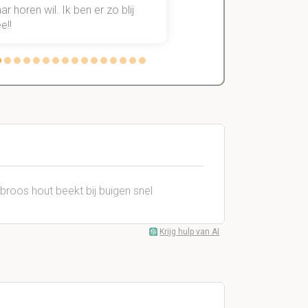
r horen wil. Ik ben er zo blij
stress van slagen of n
e!!
weg.
broos hout beekt bij buigen snel
Krijg hulp van AI