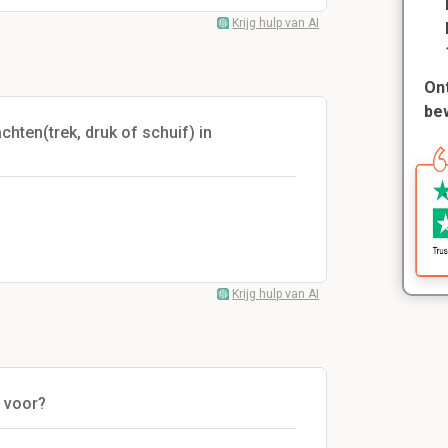
Krijg hulp van AI
Ont
be
hten(trek, druk of schuif) in
Krijg hulp van AI
 voor?