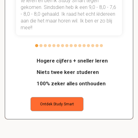
te leren en ben ik Study Smart tegen
gekomen. Sindsdien heb ik een 9,0 - 8,0 - 7,6
b
- 8,0 - 8,0 gehaald. Ik raad het echt íédereen
aan die het maar horen wil. Ik ben er zo blij
s
mee!!
Hogere cijfers + sneller leren
Niets twee keer studeren
100% zeker alles onthouden
Ontdek Study Smart