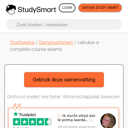
LOGIN
ONTDEK STUDY SMART
Startpagina
/
Samenvattingen
/ calculus-a-
complete-course-adams
Gebruik deze samenvatting
Onthoud sneller, leer beter. Wetenschappelijk bewezen.