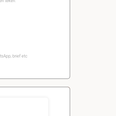
en teken.
App, brief etc
Zeger
Handels- wetenschap