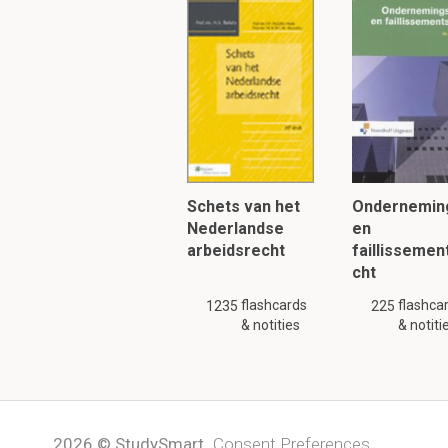
lichamelijke
beho
of ze
communic
(geld
goederen
,
Om verder te 
Schets van het
Ondernemin
Nederlandse
en
arbeidsrecht
faillissemen
cht
flashcards
flashca
1235
225
& notities
& notiti
2026 © StudySmart
Consent Preferences