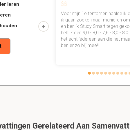
Dit is een preview. Er zijn 6 andere flashcards beschikbaar voor hoofdst
ler leren
Laat hier meer flashcards zien
al mn
Voor mijn 1e tentamen haalde ik 
deren
 punten
ik gaan zoeken naar manieren om 
veel waarnemen ? (evengoed)
thouden
oon een heel
en ben ik Study Smart tegen gek
 mensen verschillend waar. Zo kunnen blinden beter horen.
 waarmee ik
heb ik een 9,0 - 8,0 - 7,6 - 8,0 - 8,
tudie gewoon
het echt íédereen aan die het maar
ben er zo blij mee!!
t
rnemingen omgezet?
mgezet in interpretaties, die zijn gebaseerd op wat we al wet
rolverwisseling en permanente terugkoppeling ?
odschap stuurt signalen terug naar de zender. (zender en ontvan
ng).
erwisseling en permanente terugkoppeling essentieel?
ttingen Gerelateerd Aan Samenvatt