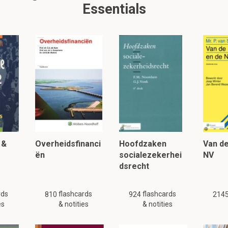
nte rolverwisseling en van permanente terugkoppeling is essent
Essentials
nicatie.
1.3 Powerpoint week 3
it is een preview. Er zijn 15 andere flashcards beschikbaar voor hoofds
Laat hier meer flashcards zien
ren mensen met elkaar?
n motieven:
 &
Overheidsfinanci
Hoofdzaken
Van de
ën
socialezekerhei
NV
ke
dsrecht
rds
flashcards
flashcards
810
924
214
 motieven uit om te communiceren?
es
& notities
& notities
he
motieven
kunnen we verstaan dat
mensen
communiceren
om 