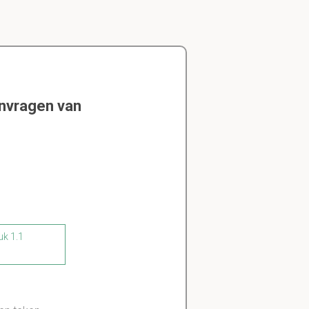
envragen van
uk 1.1