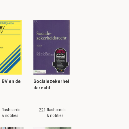
ieel voor (het
tuk 1.3
 BV en de
Socialezekerhei
dsrecht
flashcards
flashcards
5
221
& notities
& notities
hun
primaire
of