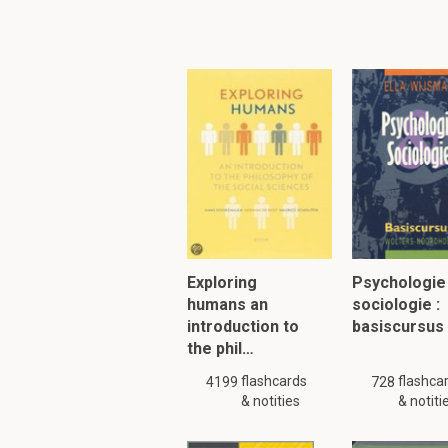
Dit proces van permane
succes van) de commu
D
Waarom communice
Er zijn drie groepen va
Exploring
biologisch
Psychologie
humans an
interpersoonlijke
sociologie :
introduction to
maatschappelij
basiscursus
the phil…
flashcards
flashca
4199
728
Leg de biologische
& notities
& notiti
Onder
biologisc