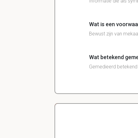
Informatie die als sym
Wat is een voorwa
Bewust zijn van meka
Wat betekend geme
Gemedieerd betekend 
Wat bedoelt men me
Directe
contact, in real
Delano
Diergeneeskunde