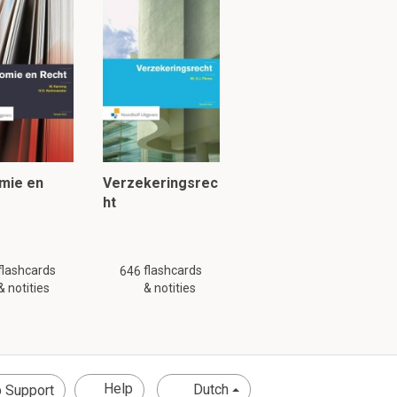
e te
bevredigen
mie en
Verzekeringsrec
ht
flashcards
flashcards
646
& notities
& notities
Help
Dutch
 Support