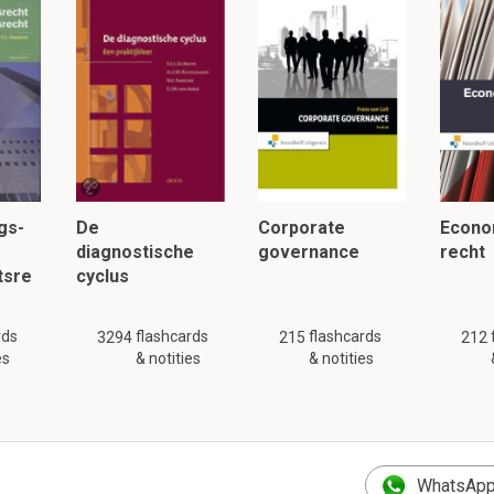
eften
te
bevredigen
. (behoefte aan eten, slaap en seks).
eren
om aan
middeken
te
geraken
, te komen of om die behoeft
 hulp van anderen).
lezen, klik hier:
gs-
De
Corporate
Econo
diagnostische
governance
recht
tsre
cyclus
rds
flashcards
flashcards
3294
215
212
es
& notities
& notities
WhatsApp