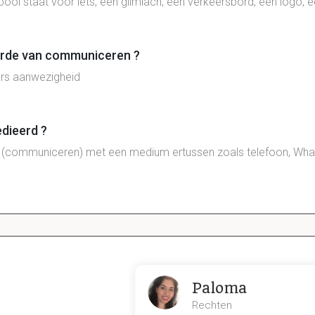
bool staat voor iets, een glimlach, een verkeersbord, een logo, e
arde van communiceren ?
ars aanwezigheid
dieerd ?
(communiceren) met een medium ertussen zoals telefoon, Whats
t onmiddellijke communicatie?
 life. Tov
indirecte
of
gemedieerd
communicatie
1.2 Powerpoint week 2
Paloma
Rechten