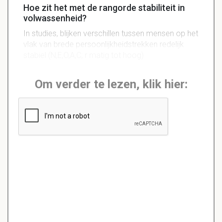
Hoe zit het met de rangorde stabiliteit in
volwassenheid?
In studies, blijken verschillen tussen mensen op het
vlak van brede persoonlijkheidstrekken redelijk
stabiel (N,E,O,A,C; r matig tot hoog)
Om verder te lezen, klik hier: