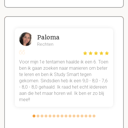
Paloma
Rechten
Voor mijn 1e tentamen haalde ik een 6. Toen
n
ben ik gaan zoeken naar manieren om beter
te leren en ben ik Study Smart tegen
gekomen. Sindsdien heb ik een 9,0 - 8,0 - 7,6
b
- 8,0 - 8,0 gehaald. Ik raad het echt íédereen
aan die het maar horen wil. Ik ben er zo blij
s
mee!!