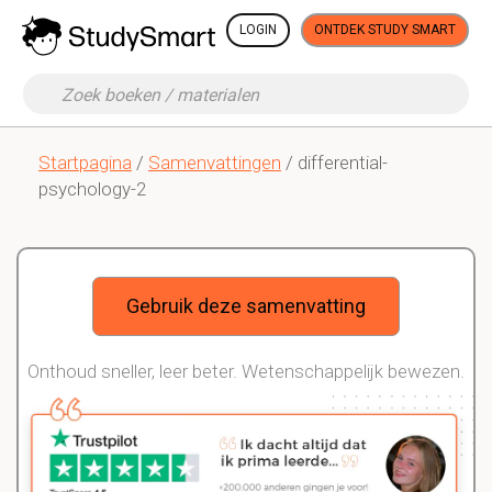
LOGIN
ONTDEK STUDY SMART
Startpagina
/
Samenvattingen
/ differential-
psychology-2
Gebruik deze samenvatting
Onthoud sneller, leer beter. Wetenschappelijk bewezen.