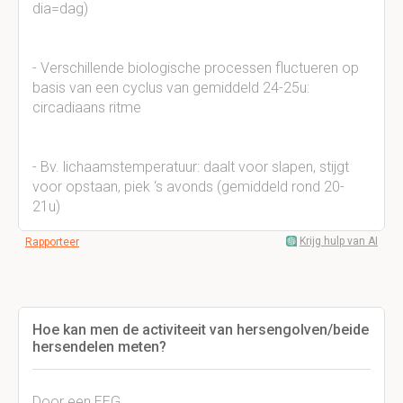
dia=dag)
- Verschillende biologische processen fluctueren op
basis van een cyclus van gemiddeld 24-25u:
circadiaans ritme
- Bv. lichaamstemperatuur: daalt voor slapen, stijgt
voor opstaan, piek ‘s avonds (gemiddeld rond 20-
21u)
Krijg hulp van AI
Rapporteer
Hoe kan men de activiteeit van hersengolven/beide
hersendelen meten?
Door een EEG.