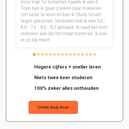
Voor mijn 1e tentamen haalde ik een 6.
M
Toen ben ik gaan zoeken naar manieren
v
om beter te leren en ben ik Study Smart
a
tegen gekomen. Sindsdien heb ik een 9,0 -
s
t
8,0 - 7,6 - 8,0 - 8,0 gehaald. Ik raad het echt
k
n.
íédereen aan die het maar horen wil. Ik ben
d
er zo blij mee!!
Hogere cijfers + sneller leren
Niets twee keer studeren
100% zeker alles onthouden
Ontdek Study Smart