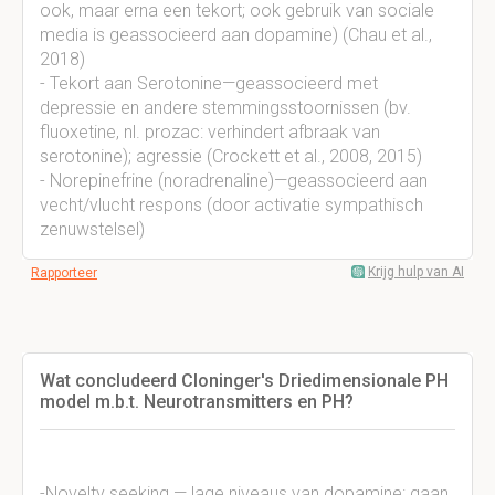
ook, maar erna een tekort; ook gebruik van sociale
media is geassocieerd aan dopamine) (Chau et al.,
2018)
- Tekort aan Serotonine—geassocieerd met
depressie en andere stemmingsstoornissen (bv.
fluoxetine, nl. prozac: verhindert afbraak van
serotonine); agressie (Crockett et al., 2008, 2015)
- Norepinefrine (noradrenaline)—geassocieerd aan
vecht/vlucht respons (door activatie sympathisch
zenuwstelsel)
Krijg hulp van AI
Rapporteer
Wat concludeerd Cloninger's Driedimensionale PH
model m.b.t. Neurotransmitters en PH?
-Novelty seeking — lage niveaus van dopamine: gaan