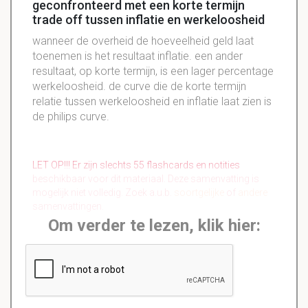
geconfronteerd met een korte termijn
trade off tussen inflatie en werkeloosheid
wanneer de overheid de hoeveelheid geld laat
toenemen is het resultaat inflatie. een ander
resultaat, op korte termijn, is een lager percentage
werkeloosheid. de curve die de korte termijn
relatie tussen werkeloosheid en inflatie laat zien is
de philips curve.
LET OP!!! Er zijn slechts 55 flashcards en notities
beschikbaar voor dit materiaal. Deze samenvatting is
mogelijk niet volledig. Zoek a.u.b.
soortgelijke
of
andere
samenvattingen.
Om verder te lezen, klik hier: