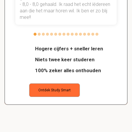
- 8,0 - 8,0 gehaald. Ik raad het echt íédereen
aan die het maar horen wil. Ik ben er zo blij
s
mee!!
Hogere cijfers + sneller leren
Niets twee keer studeren
100% zeker alles onthouden
Ontdek Study Smart