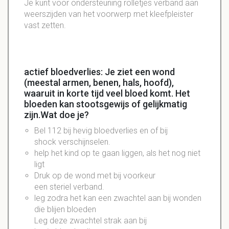
Je kunt voor ondersteuning rolletjes verband aan
weerszijden
van het voorwerp met
kleefpleister
vast zetten.
actief bloedverlies: Je ziet een wond
(meestal armen, benen, hals, hoofd),
waaruit in korte tijd veel bloed komt. Het
bloeden kan stootsgewijs of gelijkmatig
zijn.Wat doe je?
Bel 112 bij hevig bloedverlies en of bij
shock verschijnselen.
help het kind op te gaan liggen, als het nog niet
ligt
Druk op de wond met bij voorkeur
een steriel verband.
leg zodra het kan een zwachtel aan bij wonden
die blijen bloeden
Leg deze zwachtel strak aan bij