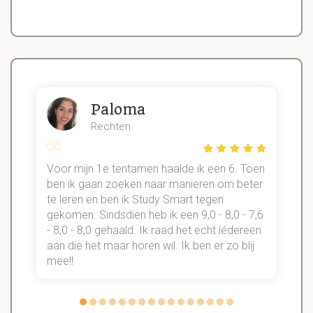
Paloma
Rechten
Voor mijn 1e tentamen haalde ik een 6. Toen
n
ben ik gaan zoeken naar manieren om beter
te leren en ben ik Study Smart tegen
gekomen. Sindsdien heb ik een 9,0 - 8,0 - 7,6
b
- 8,0 - 8,0 gehaald. Ik raad het echt íédereen
aan die het maar horen wil. Ik ben er zo blij
s
mee!!