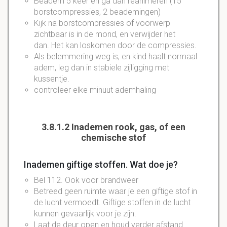
Beadem 5 keer en ga dan reanimeren (15
borstcompressies, 2 beademingen)
Kijk na borstcompressies of voorwerp
zichtbaar is in de mond, en verwijder het
dan. Het kan loskomen door de compressies.
Als belemmering weg is, en kind haalt normaal
adem, leg dan in stabiele zijligging met
kussentje.
controleer elke minuut ademhaling
3.8.1.2 Inademen rook, gas, of een
chemische stof
Inademen giftige stoffen. Wat doe je?
Bel 112. Ook voor brandweer
Betreed geen ruimte waar je een giftige stof in
de lucht vermoedt. Giftige stoffen in de lucht
kunnen gevaarlijk voor je zijn.
Laat de deur open en houd verder afstand