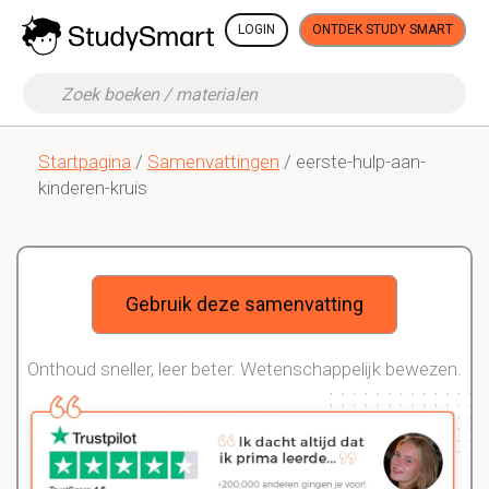
LOGIN
ONTDEK STUDY SMART
Startpagina
/
Samenvattingen
/ eerste-hulp-aan-
kinderen-kruis
Gebruik deze samenvatting
Onthoud sneller, leer beter. Wetenschappelijk bewezen.