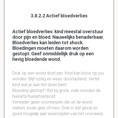
3.8.2.2 Actief bloedverlies
Actief bloedverlies: kind meestal overstuur
door pijn en bloed. Nauwelijks benaderbaar.
Bloedverlies kan leiden tot shock.
Bloedingen moeten daarom worden
gestopt. Geef onmiddellijk druk op een
hevig bloedende wond.
Druk op een wond doet pijn. Kind kan boos op jou
worden. Blijf rustig en wees
doortastend
. Vertel
kind wat je aan het doen bent.
Bloeding gestopt? Bel bij grote, vuile wonden de
huisarts
/
huisartsenpost
.
Verwijder geen voorwerpen die uit de wond
steken, zoals glas of mes. Druk in dat geval zo
goed mogelijk aan
weerszijden
van het voorwerp.