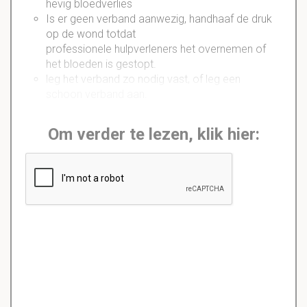
hevig bloedverlies
Is er geen verband aanwezig, handhaaf de druk
op de wond totdat
professionele hulpverleners het overnemen of
het bloeden is gestopt.
leg het verband zo nodig vast, of leg een
schoon verband aan.
Om verder te lezen, klik hier: