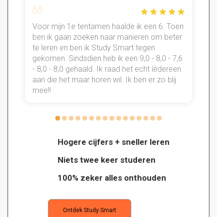
Voor mijn 1e tentamen haalde ik een 6. Toen
n
ben ik gaan zoeken naar manieren om beter
te leren en ben ik Study Smart tegen
gekomen. Sindsdien heb ik een 9,0 - 8,0 - 7,6
b
- 8,0 - 8,0 gehaald. Ik raad het echt íédereen
aan die het maar horen wil. Ik ben er zo blij
s
mee!!
Hogere cijfers + sneller leren
Niets twee keer studeren
100% zeker alles onthouden
Ontdek Study Smart