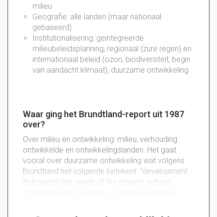
milieu
Geografie: alle landen (maar nationaal
gebaseerd)
Institutionalisering: geïntegreerde
milieubeleidsplanning, regionaal (zure regen) en
internationaal beleid (ozon, biodiversiteit, begin
van aandacht klimaat), duurzame ontwikkeling
Waar ging het Brundtland-report uit 1987
over?
Over milieu en ontwikkeling: milieu, verhouding
ontwikkelde en ontwikkelingslanden. Het gaat
vooral over duurzame ontwikkeling wat volgens
Brundtland het volgende betekent: ''development
that meets the needs of the present without
compromising the ability of future generations.''