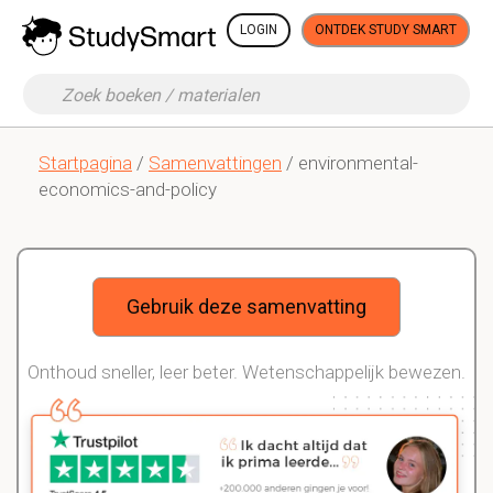
LOGIN
ONTDEK STUDY SMART
Startpagina
/
Samenvattingen
/ environmental-
economics-and-policy
Gebruik deze samenvatting
Onthoud sneller, leer beter. Wetenschappelijk bewezen.