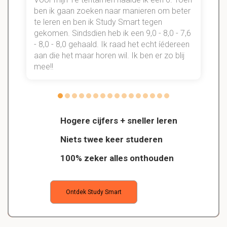
n
ben ik gaan zoeken naar manieren om beter
te leren en ben ik Study Smart tegen
gekomen. Sindsdien heb ik een 9,0 - 8,0 - 7,6
b
- 8,0 - 8,0 gehaald. Ik raad het echt íédereen
aan die het maar horen wil. Ik ben er zo blij
s
mee!!
Hogere cijfers + sneller leren
Niets twee keer studeren
100% zeker alles onthouden
Ontdek Study Smart