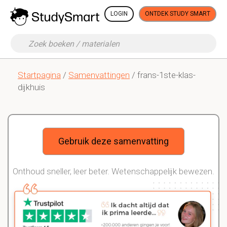
LOGIN
ONTDEK STUDY SMART
Startpagina
/
Samenvattingen
/ frans-1ste-klas-
dijkhuis
Gebruik deze samenvatting
Onthoud sneller, leer beter. Wetenschappelijk bewezen.