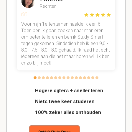
Rechten
Voor mijn 1e tentamen haalde ik een 6.
M
Toen ben ik gaan zoeken naar manieren
v
om beter te leren en ben ik Study Smart
a
tegen gekomen. Sindsdien heb ik een 9,0 -
s
t
8,0 - 7,6 - 8,0 - 8,0 gehaald. Ik raad het echt
k
n.
íédereen aan die het maar horen wil. Ik ben
d
er zo blij mee!!
Hogere cijfers + sneller leren
Niets twee keer studeren
100% zeker alles onthouden