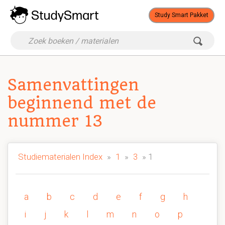
Study Smart Pakket
Samenvattingen
beginnend met de
nummer 13
Studiematerialen Index
»
1
»
3
» 1
a
b
c
d
e
f
g
h
i
j
k
l
m
n
o
p