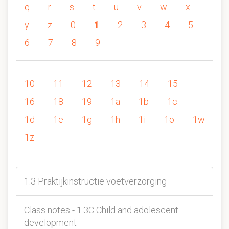
q
r
s
t
u
v
w
x
y
z
0
1
2
3
4
5
6
7
8
9
10
11
12
13
14
15
16
18
19
1a
1b
1c
1d
1e
1g
1h
1i
1o
1w
1z
1.3 Praktijkinstructie voetverzorging
Class notes - 1.3C Child and adolescent
development