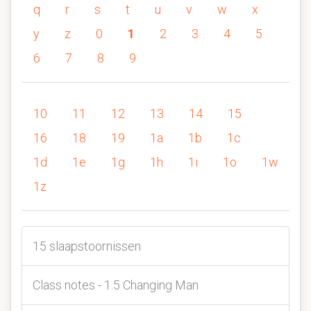
q
r
s
t
u
v
w
x
y
z
0
1
2
3
4
5
6
7
8
9
10
11
12
13
14
15
16
18
19
1a
1b
1c
1d
1e
1g
1h
1i
1o
1w
1z
15 slaapstoornissen
Class notes - 1.5 Changing Man