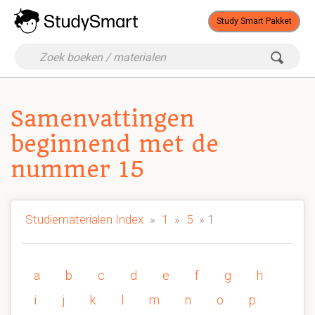
Study Smart Pakket
Samenvattingen
beginnend met de
nummer 15
Studiematerialen Index
»
1
»
5
» 1
a
b
c
d
e
f
g
h
i
j
k
l
m
n
o
p