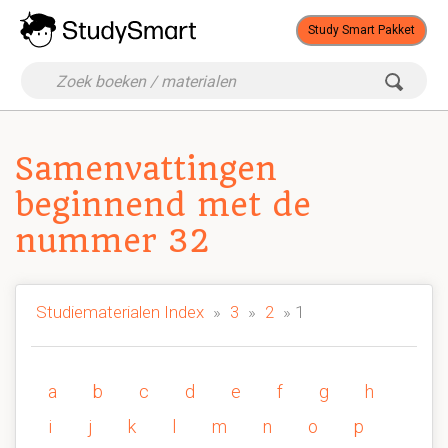
Study Smart Pakket
Samenvattingen
beginnend met de
nummer 32
Studiematerialen Index
»
3
»
2
» 1
a
b
c
d
e
f
g
h
i
j
k
l
m
n
o
p