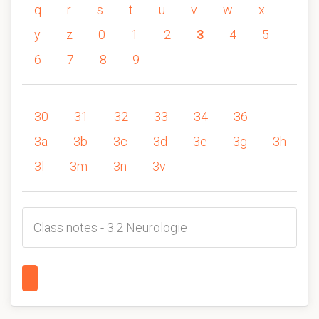
q
r
s
t
u
v
w
x
y
z
0
1
2
3
4
5
6
7
8
9
30
31
32
33
34
36
3a
3b
3c
3d
3e
3g
3h
3l
3m
3n
3v
Class notes - 3.2 Neurologie
1