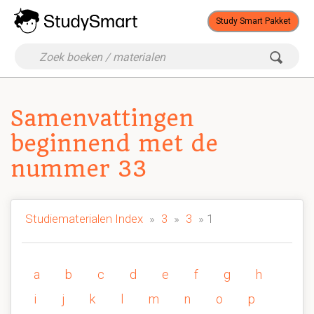
Study Smart Pakket
Samenvattingen
beginnend met de
nummer 33
Studiematerialen Index
»
3
»
3
» 1
a
b
c
d
e
f
g
h
i
j
k
l
m
n
o
p