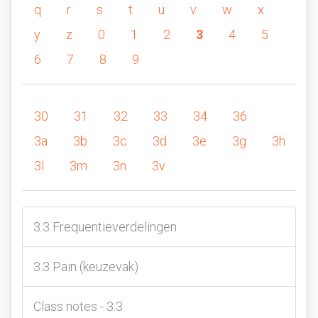
q
r
s
t
u
v
w
x
y
z
0
1
2
3
4
5
6
7
8
9
30
31
32
33
34
36
3a
3b
3c
3d
3e
3g
3h
3l
3m
3n
3v
3.3 Frequentieverdelingen
3.3 Pain (keuzevak)
Class notes - 3.3