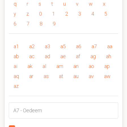
q
r
s
t
u
v
w
x
y
z
0
1
2
3
4
5
6
7
8
9
a1
a2
a3
a5
a6
a7
aa
ab
ac
ad
ae
af
ag
ah
ai
ak
al
am
an
ao
ap
aq
ar
as
at
au
av
aw
az
A7 - Oedeem