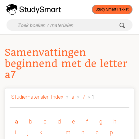
Study Smart Pakket
Samenvattingen
beginnend met de letter
a7
Studiematerialen Index
»
a
»
7
» 1
a
b
c
d
e
f
g
h
i
j
k
l
m
n
o
p