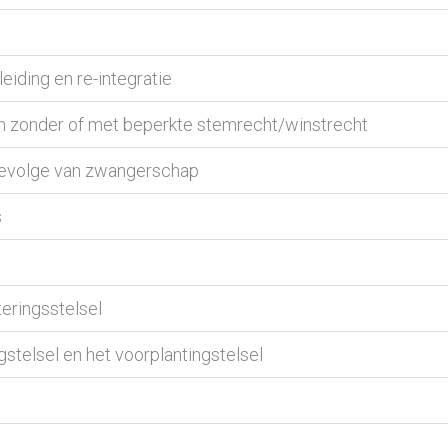
eiding en re-integratie
n zonder of met beperkte stemrecht/winstrecht
gevolge van zwangerschap
s
eringsstelsel
stelsel en het voorplantingstelsel