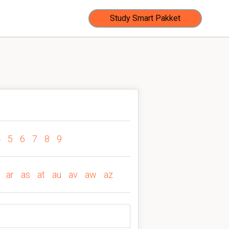
Study Smart Pakket
4
5
6
7
8
9
ar
as
at
au
av
aw
az