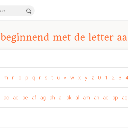
beginnend met de letter aa
m
n
o
p
q
r
s
t
u
v
w
x
y
z
0
1
2
3
ac
ad
ae
af
ag
ah
ai
ak
al
am
an
ao
ap
aq