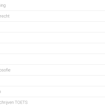
ting
 recht
osofie
n
 schrijven TOETS