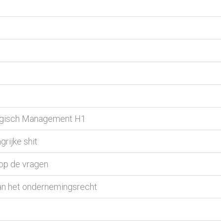
tegisch Management H1
rijke shit
op de vragen
an het ondernemingsrecht