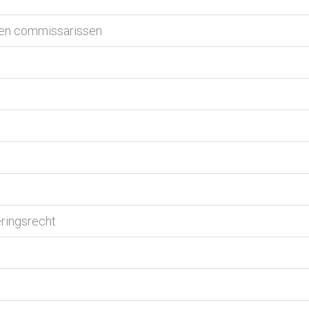
 en commissarissen
eringsrecht