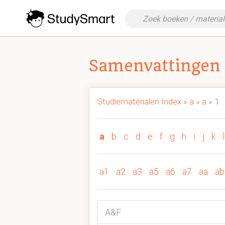
Samenvattingen 
Studiematerialen Index
»
a
»
a
» 1
a
b
c
d
e
f
g
h
i
j
k
l
a1
a2
a3
a5
a6
a7
aa
ab
A&F