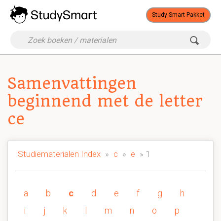
Study Smart Pakket
Samenvattingen
beginnend met de letter
ce
Studiematerialen Index
»
c
»
e
» 1
a
b
c
d
e
f
g
h
i
j
k
l
m
n
o
p