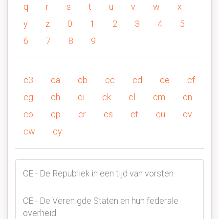
q
r
s
t
u
v
w
x
y
z
0
1
2
3
4
5
6
7
8
9
c3
ca
cb
cc
cd
ce
cf
cg
ch
ci
ck
cl
cm
cn
co
cp
cr
cs
ct
cu
cv
cw
cy
CE - De Republiek in een tijd van vorsten
CE - De Verenigde Staten en hun federale
overheid