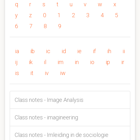
q
r
s
t
u
v
w
x
y
z
0
1
2
3
4
5
6
7
8
9
ia
ib
ic
id
ie
if
ih
ii
ij
ik
il
im
in
io
ip
ir
is
it
iv
iw
Class notes - Image Analysis
Class notes - imagineering
Class notes - Imleiding in de sociologie