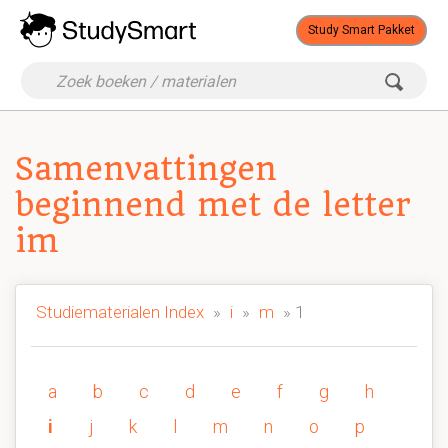
Study Smart Pakket
Samenvattingen
beginnend met de letter
im
Studiematerialen Index
»
i
»
m
» 1
a
b
c
d
e
f
g
h
i
j
k
l
m
n
o
p