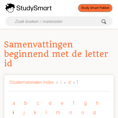
Study Smart Pakket
Samenvattingen
beginnend met de letter
id
Studiematerialen Index
»
i
»
d
» 1
a
b
c
d
e
f
g
h
i
j
k
l
m
n
o
p