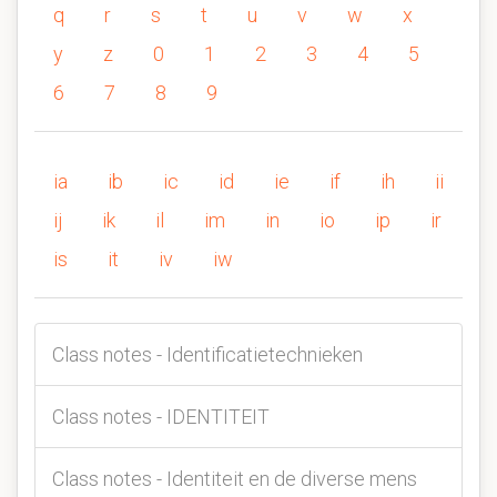
q
r
s
t
u
v
w
x
y
z
0
1
2
3
4
5
6
7
8
9
ia
ib
ic
id
ie
if
ih
ii
ij
ik
il
im
in
io
ip
ir
is
it
iv
iw
Class notes - Identificatietechnieken
Class notes - IDENTITEIT
Class notes - Identiteit en de diverse mens