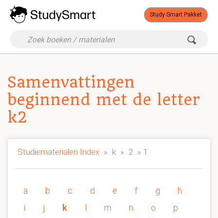
Study Smart Pakket
Samenvattingen
beginnend met de letter
k2
Studiematerialen Index
»
k
»
2
» 1
a
b
c
d
e
f
g
h
i
j
k
l
m
n
o
p