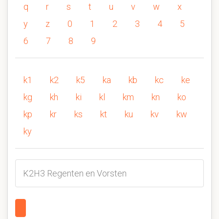
q
r
s
t
u
v
w
x
y
z
0
1
2
3
4
5
6
7
8
9
k1
k2
k5
ka
kb
kc
ke
kg
kh
ki
kl
km
kn
ko
kp
kr
ks
kt
ku
kv
kw
ky
K2H3 Regenten en Vorsten
1