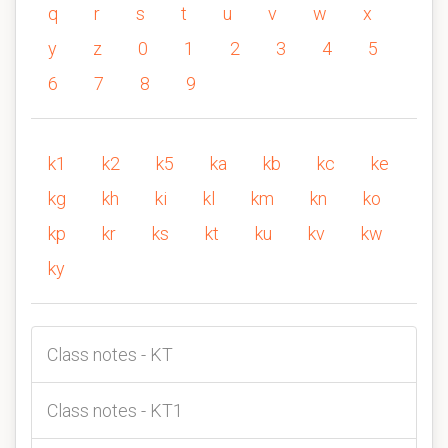
q
r
s
t
u
v
w
x
y
z
0
1
2
3
4
5
6
7
8
9
k1
k2
k5
ka
kb
kc
ke
kg
kh
ki
kl
km
kn
ko
kp
kr
ks
kt
ku
kv
kw
ky
Class notes - KT
Class notes - KT1