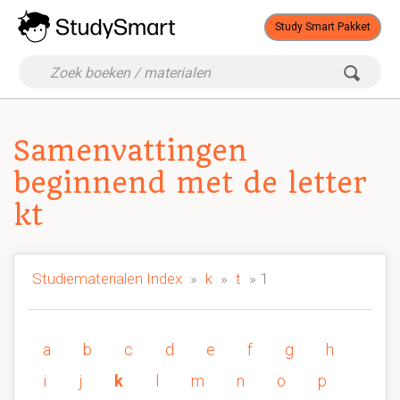
Study Smart Pakket
Samenvattingen
beginnend met de letter
kt
Studiematerialen Index
»
k
»
t
» 1
a
b
c
d
e
f
g
h
i
j
k
l
m
n
o
p