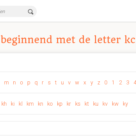
beginnend met de letter kc
m
n
o
p
q
r
s
t
u
v
w
x
y
z
0
1
2
3
kh
ki
kl
km
kn
ko
kp
kr
ks
kt
ku
kv
kw
ky