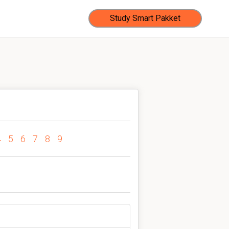
Study Smart Pakket
4
5
6
7
8
9