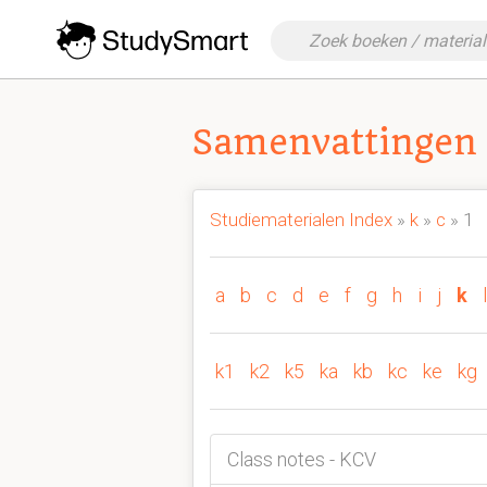
Samenvattingen 
Studiematerialen Index
»
k
»
c
» 1
a
b
c
d
e
f
g
h
i
j
k
l
k1
k2
k5
ka
kb
kc
ke
kg
Class notes - KCV