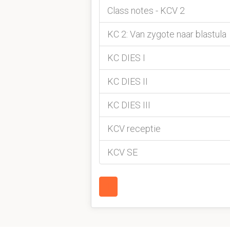
Class notes - KCV 2
KC 2: Van zygote naar blastula
KC DIES I
KC DIES II
KC DIES III
KCV receptie
KCV SE
1