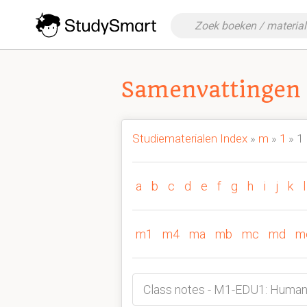
Samenvattingen 
Studiematerialen Index
»
m
»
1
» 1
a
b
c
d
e
f
g
h
i
j
k
l
m1
m4
ma
mb
mc
md
m
Class notes - M1-EDU1: Human