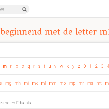
beginnend met de letter m
m
n
o
p
q
r
s
t
u
v
w
x
y
z
0
1
2
3
e
mg
mh
mi
mk
ml
mm
mo
mp
mr
ms
mt
m
isme en Educatie