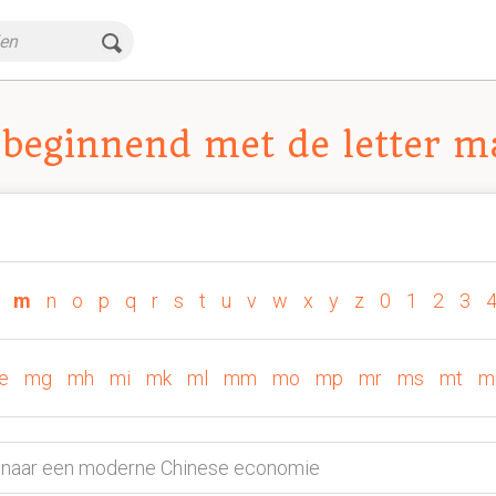
beginnend met de letter m
m
n
o
p
q
r
s
t
u
v
w
x
y
z
0
1
2
3
e
mg
mh
mi
mk
ml
mm
mo
mp
mr
ms
mt
m
eg naar een moderne Chinese economie