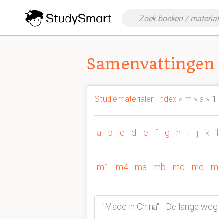
Samenvattingen 
Studiematerialen Index
»
m
»
a
» 1
a
b
c
d
e
f
g
h
i
j
k
l
m1
m4
ma
mb
mc
md
m
"Made in China" - De lange w