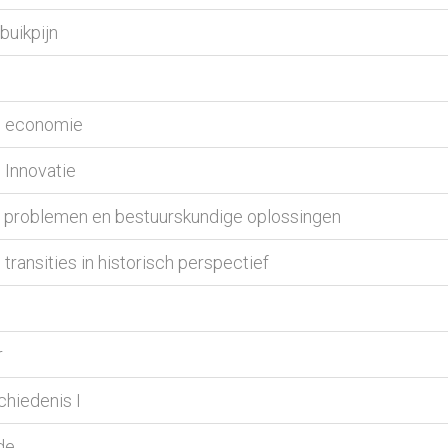
buikpijn
ke economie
 Innovatie
e problemen en bestuurskundige oplossingen
transities in historisch perspectief
r
chiedenis I
de