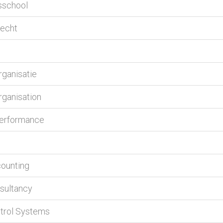
isschool
Recht
ganisatie
rganisation
Performance
ounting
sultancy
trol Systems