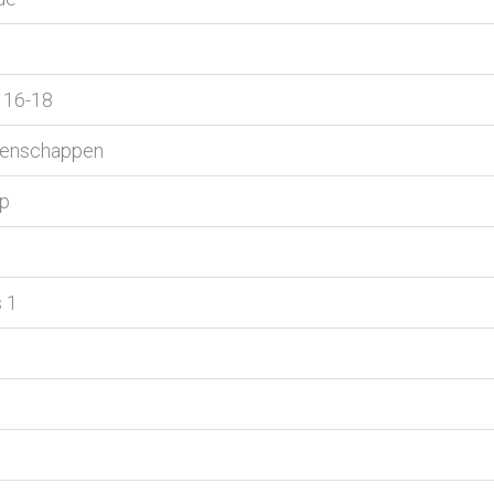
r 16-18
etenschappen
ap
 1