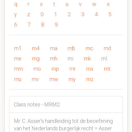
q
r
s
t
u
v
w
x
y
z
0
1
2
3
4
5
6
7
8
9
m1
m4
ma
mb
mc
md
me
mg
mh
mi
mk
ml
mm
mo
mp
mr
ms
mt
mu
mv
mw
my
mz
Class notes - MRM2
Mr. C. Asser's handleiding tot de beoefening
van het Nederlands burgerlijk recht = Asser