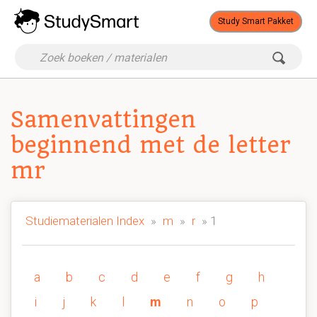
Study Smart Pakket
Samenvattingen
beginnend met de letter
mr
Studiematerialen Index
»
m
»
r
» 1
a
b
c
d
e
f
g
h
i
j
k
l
m
n
o
p