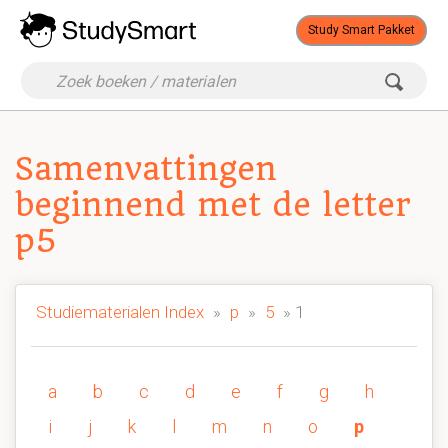
Study Smart Pakket
Samenvattingen
beginnend met de letter
p5
Studiematerialen Index
»
p
»
5
» 1
a
b
c
d
e
f
g
h
i
j
k
l
m
n
o
p