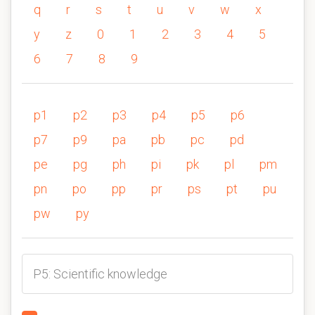
q
r
s
t
u
v
w
x
y
z
0
1
2
3
4
5
6
7
8
9
p1
p2
p3
p4
p5
p6
p7
p9
pa
pb
pc
pd
pe
pg
ph
pi
pk
pl
pm
pn
po
pp
pr
ps
pt
pu
pw
py
P5: Scientific knowledge