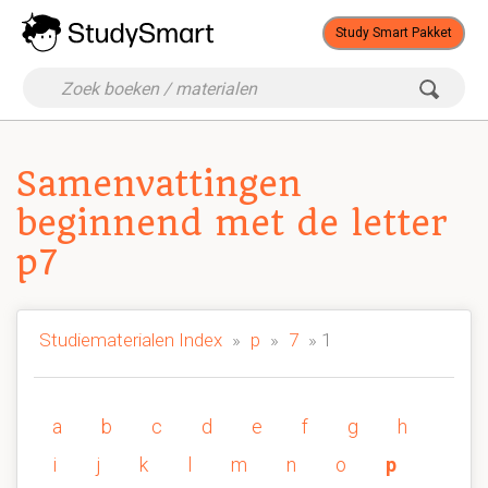
Study Smart Pakket
Samenvattingen
beginnend met de letter
p7
Studiematerialen Index
»
p
»
7
» 1
a
b
c
d
e
f
g
h
i
j
k
l
m
n
o
p