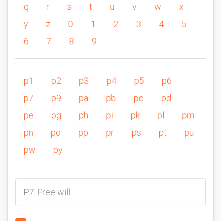
q
r
s
t
u
v
w
x
y
z
0
1
2
3
4
5
6
7
8
9
p1
p2
p3
p4
p5
p6
p7
p9
pa
pb
pc
pd
pe
pg
ph
pi
pk
pl
pm
pn
po
pp
pr
ps
pt
pu
pw
py
P7: Free will