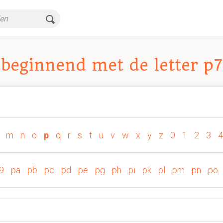
beginnend met de letter p7
m
n
o
p
q
r
s
t
u
v
w
x
y
z
0
1
2
3
4
9
pa
pb
pc
pd
pe
pg
ph
pi
pk
pl
pm
pn
po