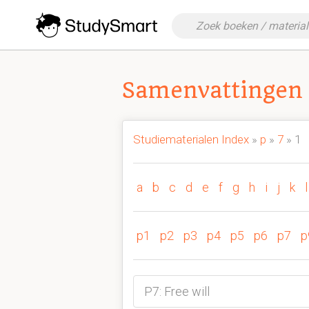
Samenvattingen 
Studiematerialen Index
»
p
»
7
» 1
a
b
c
d
e
f
g
h
i
j
k
l
p1
p2
p3
p4
p5
p6
p7
p
P7: Free will