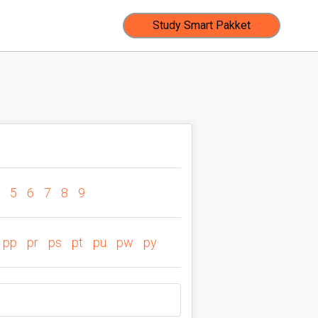
Study Smart Pakket
5
6
7
8
9
pp
pr
ps
pt
pu
pw
py