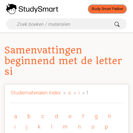
Study Smart Pakket
Samenvattingen
beginnend met de letter
si
Studiematerialen Index
»
s
»
i
» 1
a
b
c
d
e
f
g
h
i
j
k
l
m
n
o
p