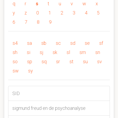
q
r
s
t
u
v
w
x
y
z
0
1
2
3
4
5
6
7
8
9
s4
sa
sb
sc
sd
se
sf
sh
si
sj
sk
sl
sm
sn
so
sp
sq
sr
st
su
sv
sw
sy
SID
sigmund freud en de psychoanalyse