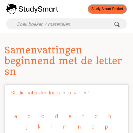
Study Smart Pakket
Samenvattingen
beginnend met de letter
sn
Studiematerialen Index
»
s
»
n
» 1
a
b
c
d
e
f
g
h
i
j
k
l
m
n
o
p