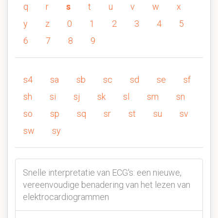
q
r
s
t
u
v
w
x
y
z
0
1
2
3
4
5
6
7
8
9
s4
sa
sb
sc
sd
se
sf
sh
si
sj
sk
sl
sm
sn
so
sp
sq
sr
st
su
sv
sw
sy
Snelle interpretatie van ECG's: een nieuwe,
vereenvoudige benadering van het lezen van
elektrocardiogrammen