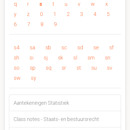
q
r
s
t
u
v
w
x
y
z
0
1
2
3
4
5
6
7
8
9
s4
sa
sb
sc
sd
se
sf
sh
si
sj
sk
sl
sm
sn
so
sp
sq
sr
st
su
sv
sw
sy
Aantekeningen Statistiek
Class notes - Staats- en bestuursrecht