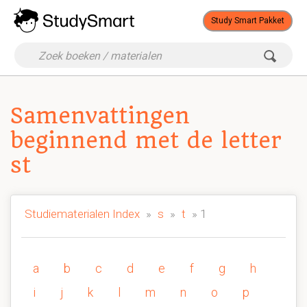
Study Smart Pakket
Samenvattingen
beginnend met de letter
st
Studiematerialen Index
»
s
»
t
» 1
a
b
c
d
e
f
g
h
i
j
k
l
m
n
o
p