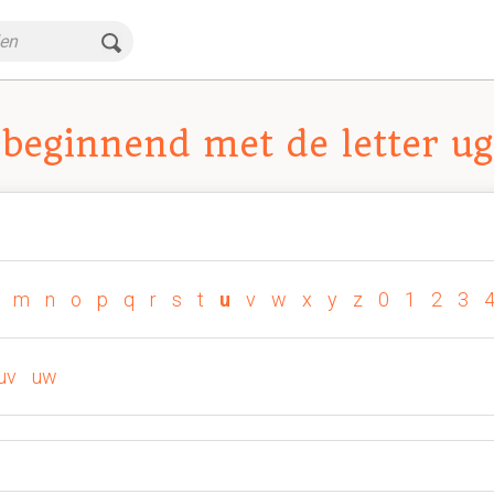
beginnend met de letter ug
m
n
o
p
q
r
s
t
u
v
w
x
y
z
0
1
2
3
uv
uw