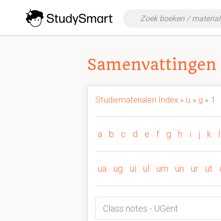
Samenvattingen 
Studiematerialen Index
»
u
»
g
» 1
a
b
c
d
e
f
g
h
i
j
k
l
ua
ug
ui
ul
um
un
ur
ut
Class notes - UGent