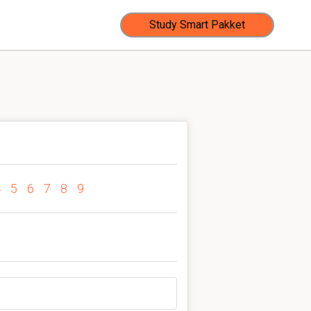
Study Smart Pakket
4
5
6
7
8
9