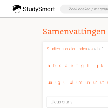
Samenvattingen 
Studiematerialen Index
»
u
»
l
» 1
a
b
c
d
e
f
g
h
i
j
k
l
ua
ug
ui
ul
um
un
ur
ut
Ulcus cruris