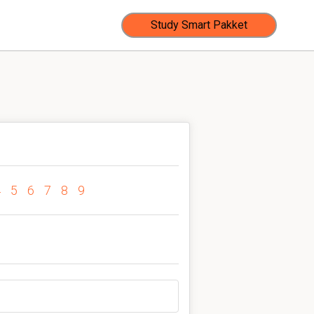
Study Smart Pakket
4
5
6
7
8
9