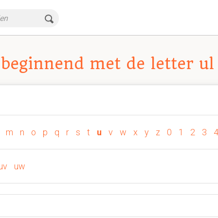
beginnend met de letter ul
m
n
o
p
q
r
s
t
u
v
w
x
y
z
0
1
2
3
uv
uw