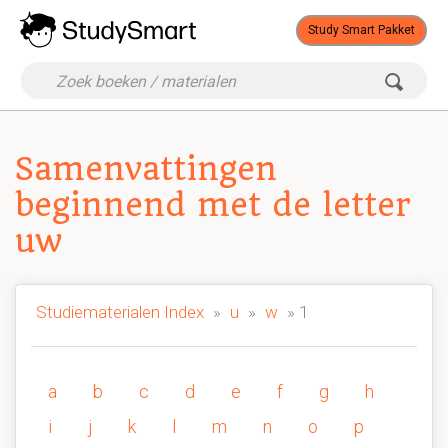
Study Smart Pakket
Samenvattingen
beginnend met de letter
uw
Studiematerialen Index
»
u
»
w
» 1
a
b
c
d
e
f
g
h
i
j
k
l
m
n
o
p