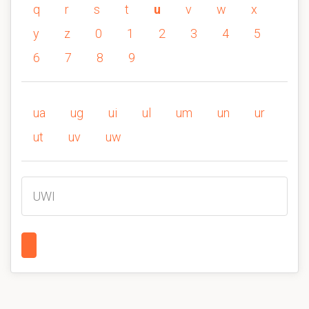
q
r
s
t
u
v
w
x
y
z
0
1
2
3
4
5
6
7
8
9
ua
ug
ui
ul
um
un
ur
ut
uv
uw
UWI
1