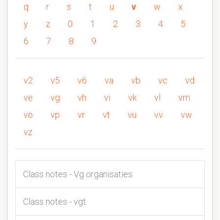
q
r
s
t
u
v
w
x
y
z
0
1
2
3
4
5
6
7
8
9
v2
v5
v6
va
vb
vc
vd
ve
vg
vh
vi
vk
vl
vm
vo
vp
vr
vt
vu
vv
vw
vz
Class notes - Vg organisaties
Class notes - vgt