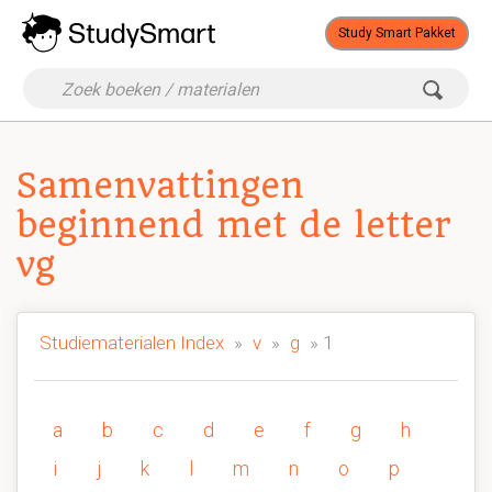
Study Smart Pakket
Samenvattingen
beginnend met de letter
vg
Studiematerialen Index
»
v
»
g
» 1
a
b
c
d
e
f
g
h
i
j
k
l
m
n
o
p