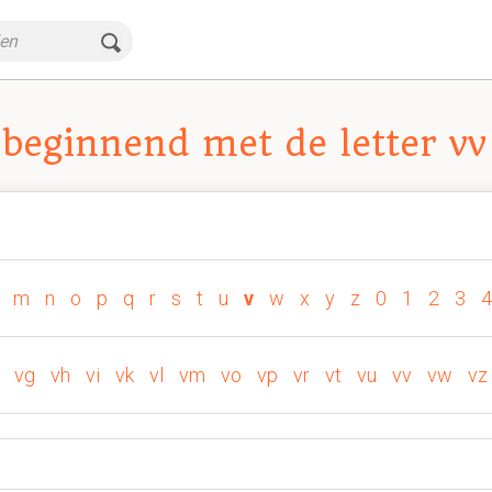
beginnend met de letter vv
m
n
o
p
q
r
s
t
u
v
w
x
y
z
0
1
2
3
4
vg
vh
vi
vk
vl
vm
vo
vp
vr
vt
vu
vv
vw
vz