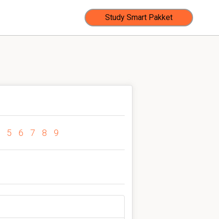
Study Smart Pakket
5
6
7
8
9