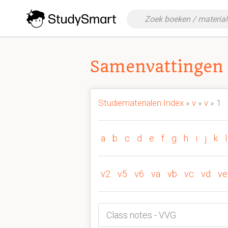
Samenvattingen 
Studiematerialen Index
»
v
»
v
» 1
a
b
c
d
e
f
g
h
i
j
k
l
v2
v5
v6
va
vb
vc
vd
ve
Class notes - VVG