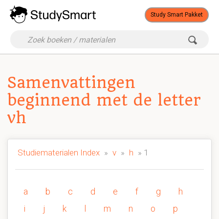
Study Smart Pakket
Samenvattingen
beginnend met de letter
vh
Studiematerialen Index
»
v
»
h
» 1
a
b
c
d
e
f
g
h
i
j
k
l
m
n
o
p