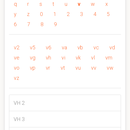
q
r
s
t
u
v
w
x
y
z
0
1
2
3
4
5
6
7
8
9
v2
v5
v6
va
vb
vc
vd
ve
vg
vh
vi
vk
vl
vm
vo
vp
vr
vt
vu
vv
vw
vz
VH 2
VH 3