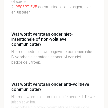
of spreken.
2.
RECEPTIEVE
communicatie: ontvangen, lezen
en luisteren.
Wat wordt verstaan onder niet-
intentionele of non-volitieve
communicatie?
Hiermee bedoelen we ongewilde communicatie.
Bijvoorbeeld spontaan gebaar of een niet
bedoelde uitroep.
Wat wordt verstaan onder anti-volitieve
communicatie?
Hiermee wordt die communicatie bedoeld die we
juist niet willen.
Bijvoorbeeld blozen, overmatig reageren door