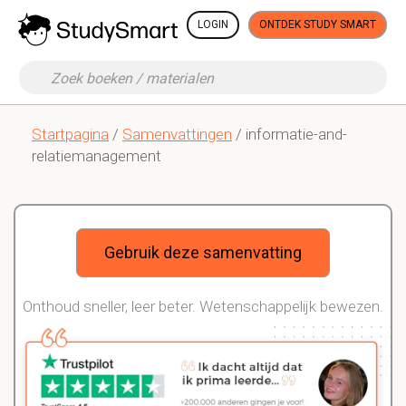
LOGIN
ONTDEK STUDY SMART
Startpagina
/
Samenvattingen
/ informatie-and-
relatiemanagement
Gebruik deze samenvatting
Onthoud sneller, leer beter. Wetenschappelijk bewezen.