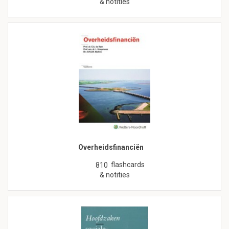
& notities
Overheidsfinanciën
flashcards
810
& notities