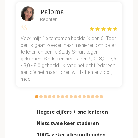
Paloma
Rechten
Voor mijn 1e tentamen haalde ik een 6. Toen
n
ben ik gaan zoeken naar manieren om beter
te leren en ben ik Study Smart tegen
gekomen. Sindsdien heb ik een 9,0 - 8,0 - 7,6
b
- 8,0 - 8,0 gehaald. Ik raad het echt íédereen
aan die het maar horen wil. Ik ben er zo blij
s
mee!!
Hogere cijfers + sneller leren
Niets twee keer studeren
100% zeker alles onthouden