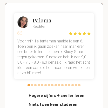
Paloma
Rechten
Voor mijn 1e tentamen haalde ik een 6.
M
Toen ben ik gaan zoeken naar manieren
v
om beter te leren en ben ik Study Smart
a
tegen gekomen. Sindsdien heb ik een 9,0 -
s
t
8,0 - 7,6 - 8,0 - 8,0 gehaald. Ik raad het echt
k
n.
íédereen aan die het maar horen wil. Ik ben
d
er zo blij mee!!
Hogere cijfers + sneller leren
Niets twee keer studeren