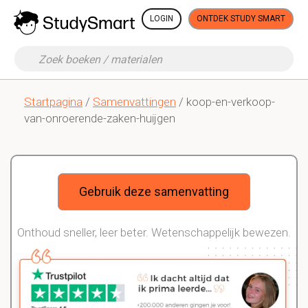
LOGIN
ONTDEK STUDY SMART
Startpagina
/
Samenvattingen
/ koop-en-verkoop-
van-onroerende-zaken-huijgen
Gebruik deze samenvatting
Onthoud sneller, leer beter. Wetenschappelijk bewezen.