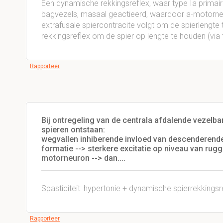
Een dynamische rekkingsreflex, waar type Ia primai
bagvezels, masaal geactieerd, waardoor a-motorne
extrafusale spiercontracite volgt om de spierlengte 
rekkingsreflex om de spier op lengte te houden (via 
Rapporteer
Bij ontregeling van de centrala afdalende vezelb
spieren ontstaan:
wegvallen inhiberende invloed van descenderende b
formatie --> sterkere excitatie op niveau van ru
motorneuron --> dan....
Spasticiteit: hypertonie + dynamische spierrekking
Rapporteer