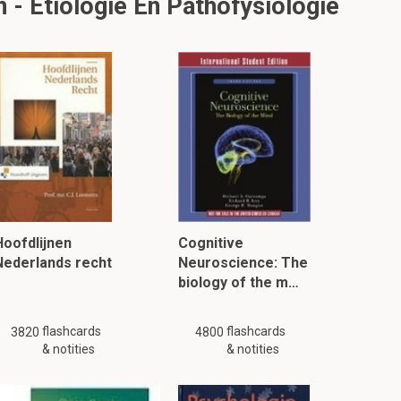
 - Etiologie En Pathofysiologie
Hoofdlijnen
Cognitive
Nederlands recht
Neuroscience: The
biology of the m…
flashcards
flashcards
3820
4800
& notities
& notities