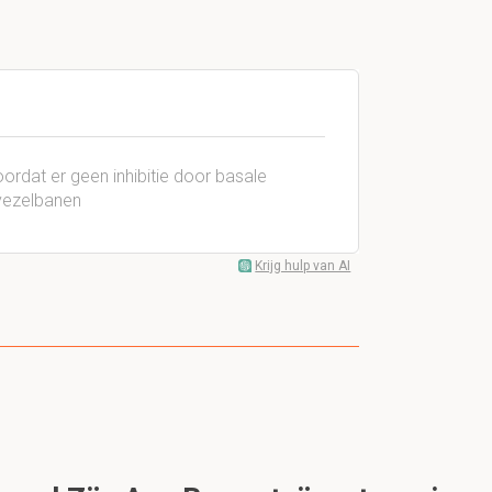
?
rdat er geen inhibitie door basale
vezelbanen
Krijg hulp van AI