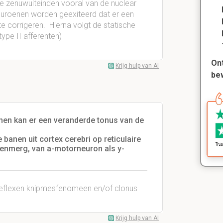
re zenuwuiteinden vooral van de nuclear
uroenen worden geexiteerd dat er een
te corrigeren. Hierna volgt de statische
type II afferenten)
Ont
Krijg hulp van AI
be
anen kan er een veranderde tonus van de
anen uit cortex cerebri op reticulaire
ggenmerg, van a-motorneuron als y-
sreflexen knipmesfenomeen en/of clonus
Krijg hulp van AI