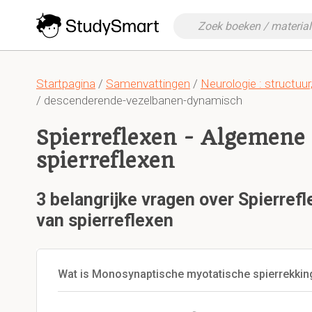
Startpagina
/
Samenvattingen
/
Neurologie : structuur
/ descenderende-vezelbanen-dynamisch
Spierreflexen - Algemene
spierreflexen
3 belangrijke vragen over Spierre
van spierreflexen
Wat is Monosynaptische myotatische spierrekkin