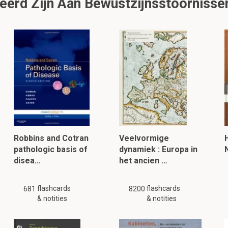
erd Zijn Aan Bewustzijnsstoornissen
Robbins and Cotran
Veelvormige
pathologic basis of
dynamiek : Europa in
disea…
het ancien …
flashcards
flashcards
681
8200
& notities
& notities