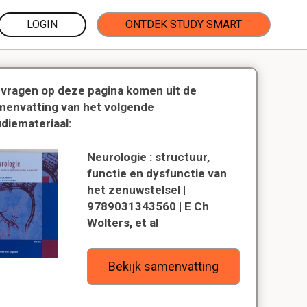
LOGIN
ONTDEK STUDY SMART
 vragen op deze pagina komen uit de
menvatting van het volgende
udiemateriaal:
Neurologie : structuur,
functie en dysfunctie van
het zenuwstelsel |
9789031343560 | E Ch
Wolters, et al
Bekijk samenvatting