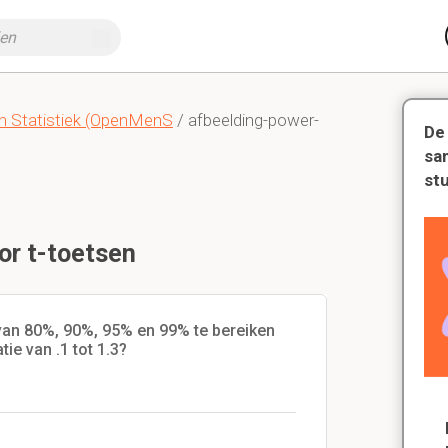
n Statistiek (OpenMenS
/ afbeelding-power-
De
sa
st
or t-toetsen
van 80%, 90%, 95% en 99% te bereiken
tie van .1 tot 1.3?