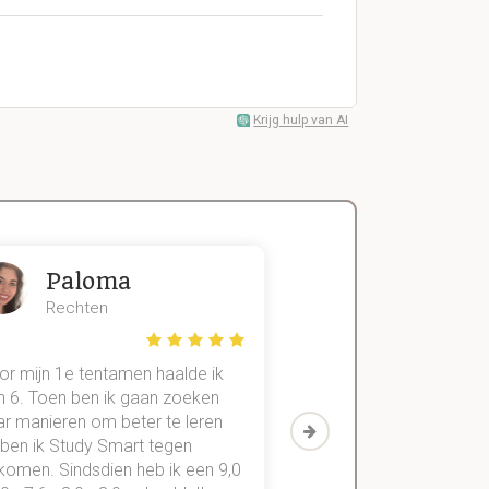
Krijg hulp van AI
Paloma
Zeger
Rechten
Handels- wet
or mijn 1e tentamen haalde ik
Met mijn oude method
n 6. Toen ben ik gaan zoeken
geslaagd voor maar 3
ar manieren om beter te leren
vakken. Sinds ik mijn
 ben ik Study Smart tegen
aantekeningen digitaal
komen. Sindsdien heb ik een 9,0
study smart, ben ik voo