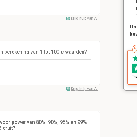
Krijg hulp van AI
Ont
be
en berekening van 1 tot 100
p
-waarden?
Krijg hulp van AI
 voor power van 80%, 90%, 95% en 99%
3 eruit?