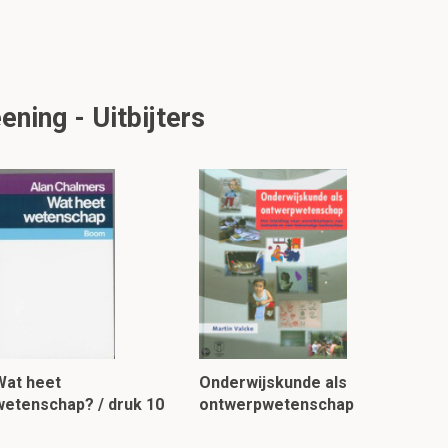
ning - Uitbijters
Wat heet
Onderwijskunde als
wetenschap? / druk 10
ontwerpwetenschap