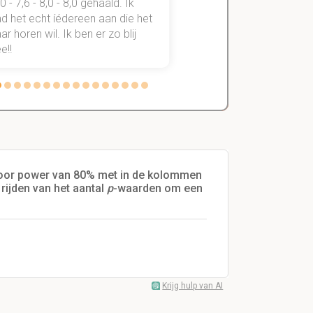
,0 - 7,6 - 8,0 - 8,0 gehaald. Ik
vakken de éérste keer
d het echt íédereen aan die het
StudySmart neemt voo
r horen wil. Ik ben er zo blij
stress van slagen of n
e!!
weg.
 voor power van 80% met in de kolommen
 rijden van het aantal
p
-waarden om een
Krijg hulp van AI