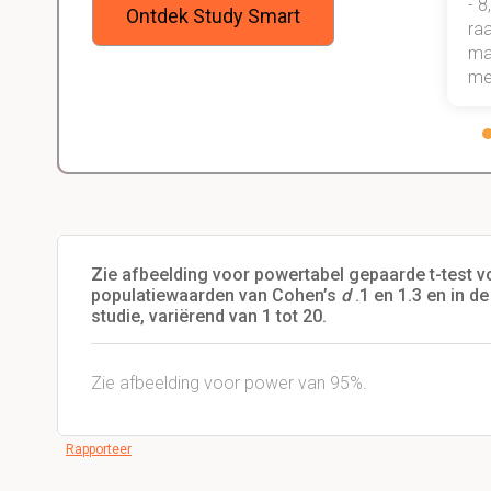
onder de knie, waarmee ik zeker
- 8
Ontdek Study Smart
weet dat ik de rest van mijn studie
raa
gewoon ga halen.
maa
me
Zie afbeelding voor powertabel gepaarde t-test
populatiewaarden van Cohen’s
d
.1 en 1.3 en in de
studie, variërend van 1 tot 20.
Zie afbeelding voor power van 95%.
Rapporteer