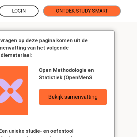
LOGIN
ONTDEK STUDY SMART
 vragen op deze pagina komen uit de
menvatting van het volgende
udiemateriaal:
Open Methodologie en
Statistiek (OpenMenS
Bekijk samenvatting
Een unieke studie- en oefentool