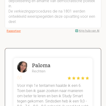
depolitisering en afname van democratische politiek
in.
De verkiezingsprocedures die na 1801 werden
ontwikkeld weerspiegelden deze opvatting voor een
deel.
Krijg hulp van AI
Rapporteer
Paloma
Rechten
Voor mijn 1e tentamen haalde ik een 6.
M
Toen ben ik gaan zoeken naar manieren
v
om beter te leren en ben ik Study Smart
a
tegen gekomen. Sindsdien heb ik een 9,0 -
s