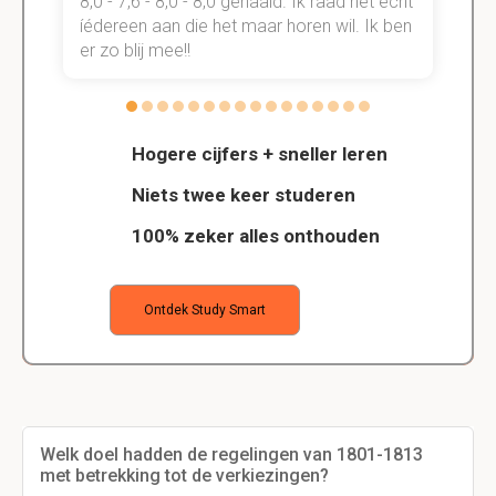
t
8,0 - 7,6 - 8,0 - 8,0 gehaald. Ik raad het echt
k
n.
íédereen aan die het maar horen wil. Ik ben
d
er zo blij mee!!
Hogere cijfers + sneller leren
Niets twee keer studeren
100% zeker alles onthouden
Ontdek Study Smart
Welk doel hadden de regelingen van 1801-1813
met betrekking tot de verkiezingen?