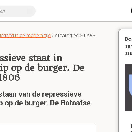
rland in de modern tijd
/ staatsgreep-1798-
De
sa
st
sieve staat in
ip op de burger. De
-1806
staan van de repressieve
p op de burger. De Bataafse