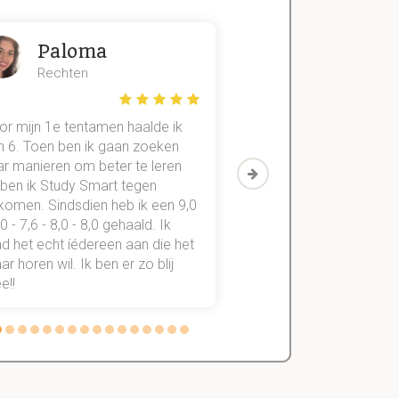
Paloma
Zeger
Rechten
Handels- wet
or mijn 1e tentamen haalde ik
Met mijn oude method
n 6. Toen ben ik gaan zoeken
geslaagd voor maar 3
ar manieren om beter te leren
vakken. Sinds ik mijn
 ben ik Study Smart tegen
aantekeningen digitaal
komen. Sindsdien heb ik een 9,0
study smart, ben ik voo
,0 - 7,6 - 8,0 - 8,0 gehaald. Ik
vakken de éérste keer
d het echt íédereen aan die het
StudySmart neemt voo
r horen wil. Ik ben er zo blij
stress van slagen of n
e!!
weg.