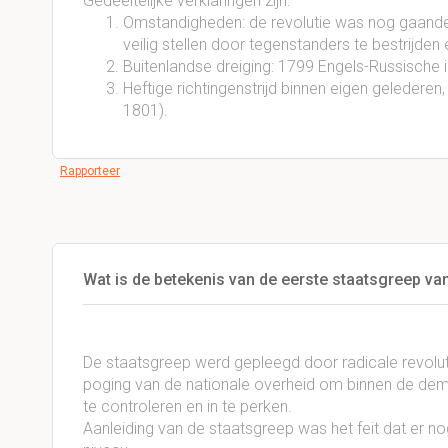
Gedeeltelijke verklaringen zijn:
Omstandigheden: de revolutie was nog gaande,
veilig stellen door tegenstanders te bestrijden
Buitenlandse dreiging: 1799 Engels-Russische 
Heftige richtingenstrijd binnen eigen gelederen
1801).
Rapporteer
Wat is de betekenis van de eerste staatsgreep va
De staatsgreep werd gepleegd door radicale revolut
poging van de nationale overheid om binnen de demo
te controleren en in te perken.
Aanleiding van de staatsgreep was het feit dat er n