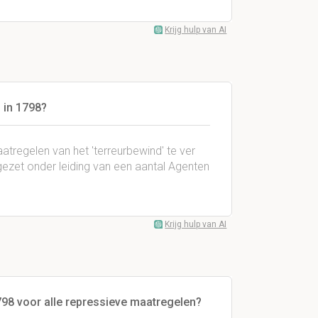
Krijg hulp van AI
 in 1798?
atregelen van het 'terreurbewind' te ver
gezet onder leiding van een aantal Agenten
Krijg hulp van AI
798 voor alle repressieve maatregelen?