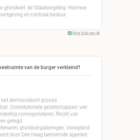
 grondwet: de Staatsregeling. Hiermee
wetgeving en centraal bestuur.
Krijg hulp van AI
peelruimte van de burger verkleind?
 het democratisch proces.
at. Constitutionele gezelschappen: wel
onderling corresponderen. Recht van
den gelegd.
btenaren, grondvergaderingen. Verwijderd
gevoerd door Den Haag benoemde agenten.