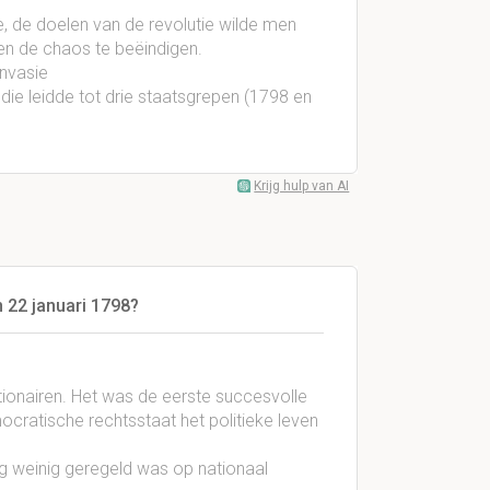
 de doelen van de revolutie wilde men
 en de chaos te beëindigen.
invasie
, die leidde tot drie staatsgrepen (1798 en
Krijg hulp van AI
n 22 januari 1798?
ionairen. Het was de eerste succesvolle
cratische rechtsstaat het politieke leven
og weinig geregeld was op nationaal