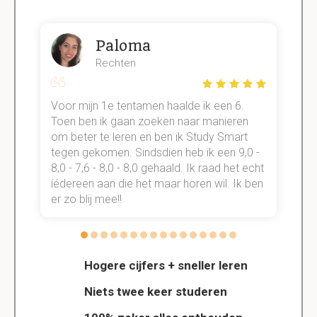
Paloma
Rechten
Voor mijn 1e tentamen haalde ik een 6.
M
Toen ben ik gaan zoeken naar manieren
v
om beter te leren en ben ik Study Smart
a
tegen gekomen. Sindsdien heb ik een 9,0 -
s
t
8,0 - 7,6 - 8,0 - 8,0 gehaald. Ik raad het echt
k
n.
íédereen aan die het maar horen wil. Ik ben
d
er zo blij mee!!
Hogere cijfers + sneller leren
Niets twee keer studeren