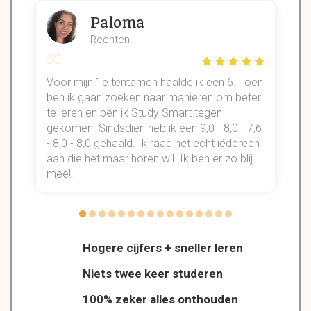
Paloma
Rechten
Voor mijn 1e tentamen haalde ik een 6. Toen
n
ben ik gaan zoeken naar manieren om beter
te leren en ben ik Study Smart tegen
gekomen. Sindsdien heb ik een 9,0 - 8,0 - 7,6
b
- 8,0 - 8,0 gehaald. Ik raad het echt íédereen
aan die het maar horen wil. Ik ben er zo blij
s
mee!!
Hogere cijfers + sneller leren
Niets twee keer studeren
100% zeker alles onthouden