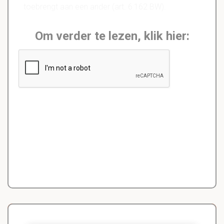
toebrengt aan een ander (art. 6:162 BW).
Om verder te lezen, klik hier: