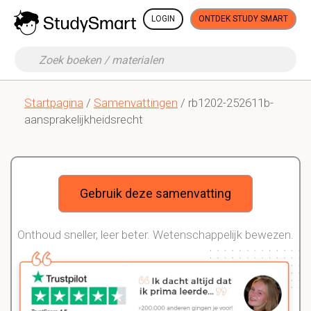
LOGIN
ONTDEK STUDY SMART
Startpagina
/
Samenvattingen
/ rb1202-252611b-
aansprakelijkheidsrecht
Gebruik deze samenvatting
Onthoud sneller, leer beter. Wetenschappelijk bewezen.