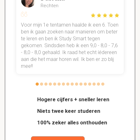
Rechten
Voor mijn 1e tentamen haalde ik een 6. Toen
n
ben ik gaan zoeken naar manieren om beter
te leren en ben ik Study Smart tegen
gekomen. Sindsdien heb ik een 9,0 - 8,0 - 7,6
b
- 8,0 - 8,0 gehaald. Ik raad het echt íédereen
aan die het maar horen wil. Ik ben er zo blij
s
mee!!
Hogere cijfers + sneller leren
Niets twee keer studeren
100% zeker alles onthouden