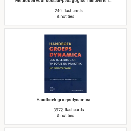
Methoden voor sociaal-pedagogisch hulpverlen…
flashcards
240
& notities
Handboek groepsdynamica
flashcards
3972
& notities