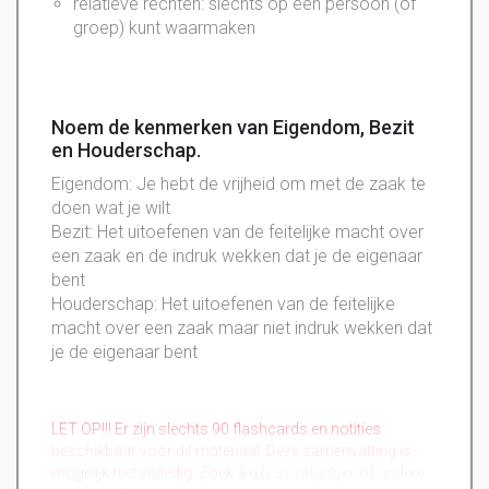
relatieve rechten: slechts op één persoon (of
groep) kunt waarmaken
Noem de kenmerken van Eigendom, Bezit
en Houderschap.
Eigendom: Je hebt de vrijheid om met de zaak te
doen wat je wilt
Bezit: Het uitoefenen van de feitelijke macht over
een zaak en de indruk wekken dat je de eigenaar
bent
Houderschap: Het uitoefenen van de feitelijke
macht over een zaak maar niet indruk wekken dat
je de eigenaar bent
LET OP!!! Er zijn slechts 90 flashcards en notities
beschikbaar voor dit materiaal. Deze samenvatting is
mogelijk niet volledig. Zoek a.u.b.
soortgelijke
of
andere