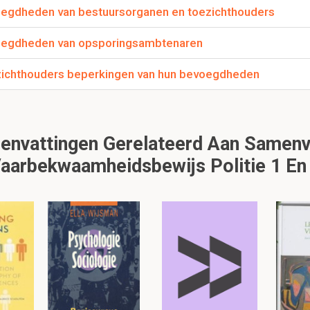
egdheden van bestuursorganen en toezichthouders
ngen over verkeerstekens?
oegdheden van opsporingsambtenaren
ag neemt beslissingen.
engen of verwijderen.
zichthouders beperkingen van hun bevoegdheden
lezen, klik hier:
nvattingen Gerelateerd Aan Samenva
aarbekwaamheidsbewijs Politie 1 En