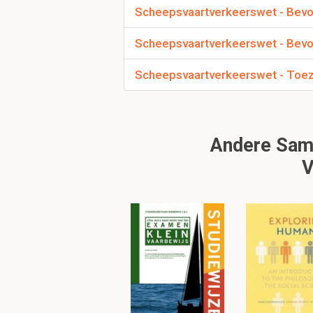
Scheepsvaartverkeerswet - Bevo
Wie neemt beslissi
Scheepsvaartverkeerswet - Bev
Het bevoegd gez
Zorgt voor aanbr
Scheepsvaartverkeerswet - Toe
Om verder te 
Andere Same
V