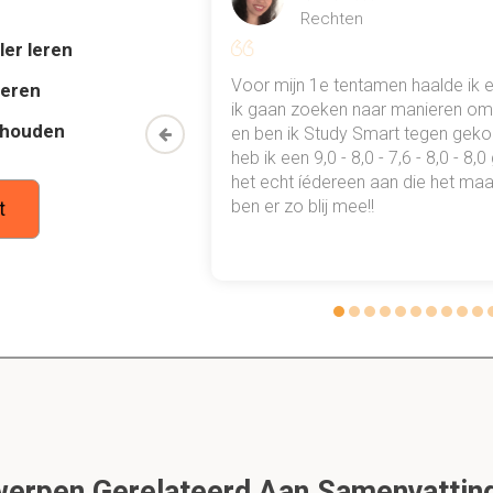
Rechten
ler leren
gezag bepaald voor scheepvaartwegen in beheer bij e
al mn
Voor mijn 1e tentamen haalde ik 
deren
 punten
ik gaan zoeken naar manieren om 
epalen dagelijks bestuur van het waterschap
thouden
oon een heel
en ben ik Study Smart tegen gek
 waarmee ik
heb ik een 9,0 - 8,0 - 7,6 - 8,0 - 8,
tudie gewoon
het echt íédereen aan die het maar
egde gezag over een gemeentelijke scheepvaartweg?
ben er zo blij mee!!
t
Wethouders zijn bevoegd.
elsels: provinciale staten.
wd als bevoegde autoriteit volgens art. 5 van het
t Binnenvaartpolitiereglement?
olitie.
 vorderen van scheepsbescheiden.
erpen Gerelateerd Aan Samenvatting