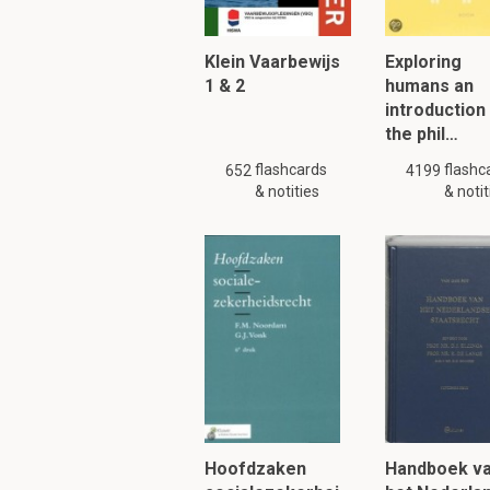
Klein Vaarbewijs
Exploring
1 & 2
humans an
introduction
the phil…
flashcards
flashc
652
4199
& notities
& notit
Hoofdzaken
Handboek v