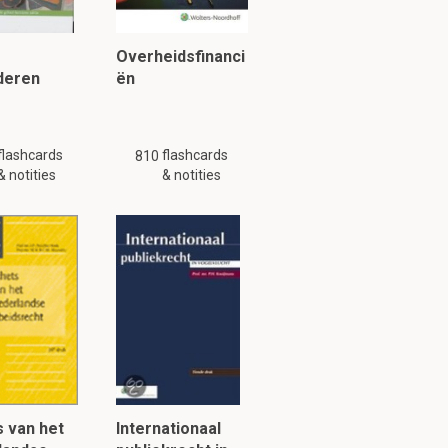
Overheidsfinanci
deren
ën
flashcards
flashcards
810
& notities
& notities
 van het
Internationaal