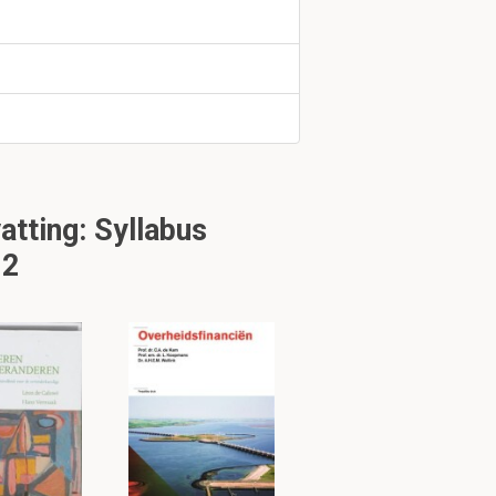
tting: Syllabus
 2