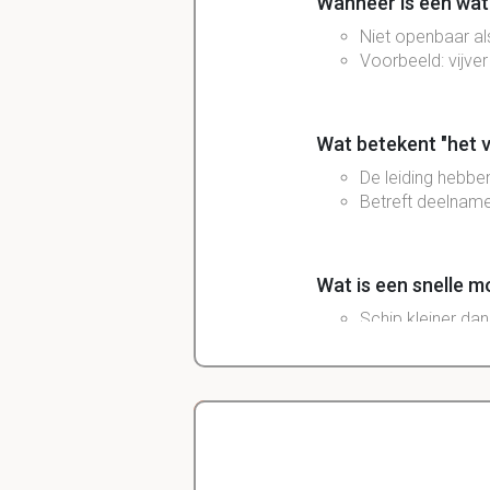
Wanneer is een wate
Niet openbaar als
Voorbeeld: vijve
Wat betekent "het v
De leiding hebbe
Betreft deelname
Wat is een snelle m
Schip kleiner dan
Beweegt sneller 
Wat is het bevoegd
- Bevoegd gezag: dagel
Delano