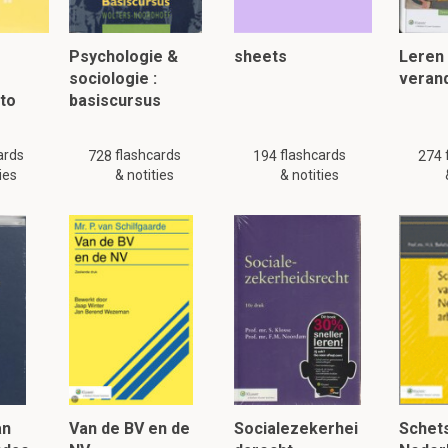
Psychologie &
sheets
Leren
sociologie :
veran
 to
basiscursus
ards
flashcards
flashcards
728
194
274
ies
& notities
& notities
an
Van de BV en de
Socialezekerhei
Schets