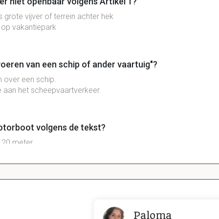
r niet openbaar volgens Artikel 1?
 grote vijver of terrein achter hek
r op vakantiepark
oeren van een schip of ander vaartuig"?
n over een schip.
 aan het scheepvaartverkeer.
otorboot volgens de tekst?
 20 meter.
dan 20 km/u in water.
 gezag voor een openbaar lichaam volgens artikel 8?
ijks bestuur
Paloma