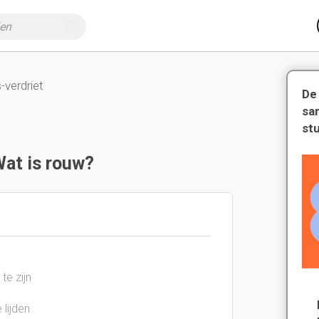
-verdriet
De
sa
st
Wat is rouw?
te zijn
lijden