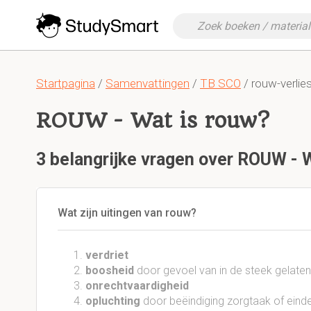
Startpagina
/
Samenvattingen
/
TB SCO
/ rouw-verlies
ROUW - Wat is rouw?
3 belangrijke vragen over ROUW - 
Wat zijn uitingen van rouw?
verdriet
boosheid
door gevoel van in de steek gelaten 
onrechtvaardigheid
opluchting
door beëindiging zorgtaak of einde 