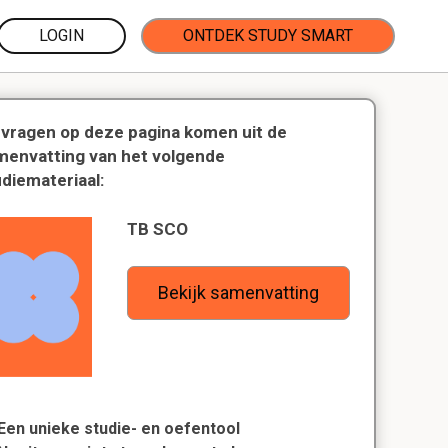
LOGIN
ONTDEK STUDY SMART
 vragen op deze pagina komen uit de
menvatting van het volgende
udiemateriaal:
TB SCO
Bekijk samenvatting
Een unieke studie- en oefentool