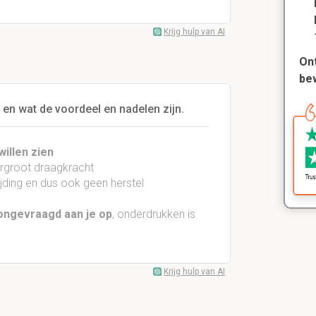
Krijg hulp van AI
Ont
be
 en wat de voordeel en nadelen zijn.
willen zien
vergroot draagkracht
jding en dus ook geen herstel
 ongevraagd aan je op
, onderdrukken is
Krijg hulp van AI